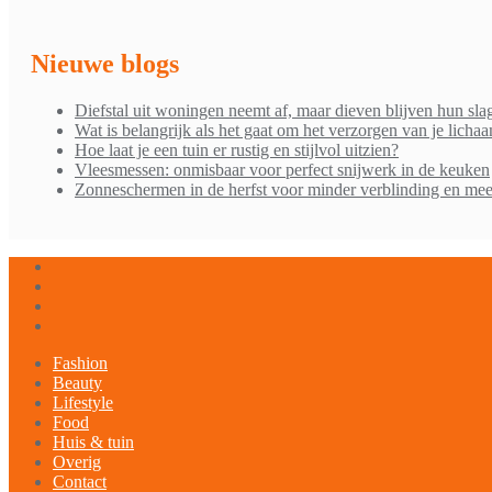
Nieuwe blogs
Diefstal uit woningen neemt af, maar dieven blijven hun sla
Wat is belangrijk als het gaat om het verzorgen van je licha
Hoe laat je een tuin er rustig en stijlvol uitzien?
Vleesmessen: onmisbaar voor perfect snijwerk in de keuken
Zonneschermen in de herfst voor minder verblinding en mee
Fashion
Beauty
Lifestyle
Food
Huis & tuin
Overig
Contact