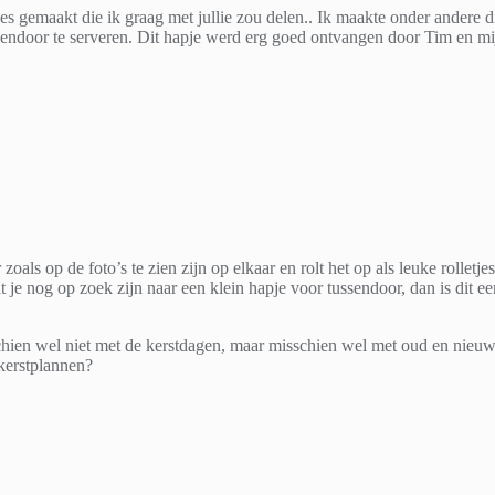
s gemaakt die ik graag met jullie zou delen.. Ik maakte onder andere dit
ssendoor te serveren. Dit hapje werd erg goed ontvangen door Tim en mi
zoals op de foto’s te zien zijn op elkaar en rolt het op als leuke rolletje
t je nog op zoek zijn naar een klein hapje voor tussendoor, dan is dit e
hien wel niet met de kerstdagen, maar misschien wel met oud en nieuw.
kerstplannen?