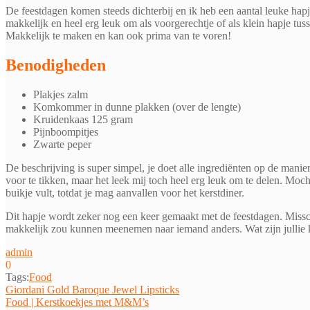
De feestdagen komen steeds dichterbij en ik heb een aantal leuke hapje
makkelijk en heel erg leuk om als voorgerechtje of als klein hapje tu
Makkelijk te maken en kan ook prima van te voren!
Benodigheden
Plakjes zalm
Komkommer in dunne plakken (over de lengte)
Kruidenkaas 125 gram
Pijnboompitjes
Zwarte peper
De beschrijving is super simpel, je doet alle ingrediënten op de manier 
voor te tikken, maar het leek mij toch heel erg leuk om te delen. Moch
buikje vult, totdat je mag aanvallen voor het kerstdiner.
Dit hapje wordt zeker nog een keer gemaakt met de feestdagen. Missc
makkelijk zou kunnen meenemen naar iemand anders. Wat zijn jullie 
admin
0
Tags:
Food
Bericht
Giordani Gold Baroque Jewel Lipsticks
Food | Kerstkoekjes met M&M’s