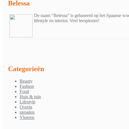
navigatie
Belessa
De naam “Belessa” is gebaseerd op het Spaanse woor
lifestyle en interior. Veel leesplezier!
Categorieën
Beauty
Fashion
Food
Huis & tuin
Lifestyle
Overig
sieraden
Vloeren