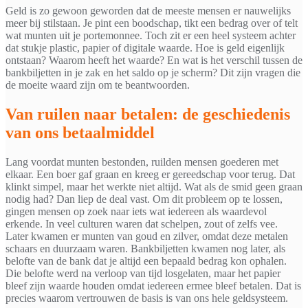
Geld is zo gewoon geworden dat de meeste mensen er nauwelijks
meer bij stilstaan. Je pint een boodschap, tikt een bedrag over of telt
wat munten uit je portemonnee. Toch zit er een heel systeem achter
dat stukje plastic, papier of digitale waarde. Hoe is geld eigenlijk
ontstaan? Waarom heeft het waarde? En wat is het verschil tussen de
bankbiljetten in je zak en het saldo op je scherm? Dit zijn vragen die
de moeite waard zijn om te beantwoorden.
Van ruilen naar betalen: de geschiedenis
van ons betaalmiddel
Lang voordat munten bestonden, ruilden mensen goederen met
elkaar. Een boer gaf graan en kreeg er gereedschap voor terug. Dat
klinkt simpel, maar het werkte niet altijd. Wat als de smid geen graan
nodig had? Dan liep de deal vast. Om dit probleem op te lossen,
gingen mensen op zoek naar iets wat iedereen als waardevol
erkende. In veel culturen waren dat schelpen, zout of zelfs vee.
Later kwamen er munten van goud en zilver, omdat deze metalen
schaars en duurzaam waren. Bankbiljetten kwamen nog later, als
belofte van de bank dat je altijd een bepaald bedrag kon ophalen.
Die belofte werd na verloop van tijd losgelaten, maar het papier
bleef zijn waarde houden omdat iedereen ermee bleef betalen. Dat is
precies waarom vertrouwen de basis is van ons hele geldsysteem.