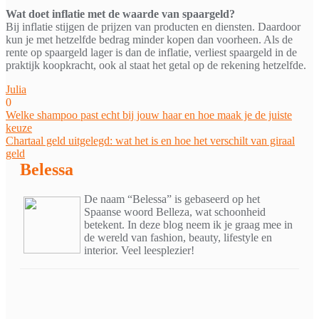
Wat doet inflatie met de waarde van spaargeld?
Bij inflatie stijgen de prijzen van producten en diensten. Daardoor
kun je met hetzelfde bedrag minder kopen dan voorheen. Als de
rente op spaargeld lager is dan de inflatie, verliest spaargeld in de
praktijk koopkracht, ook al staat het getal op de rekening hetzelfde.
Julia
0
Bericht
Welke shampoo past echt bij jouw haar en hoe maak je de juiste
keuze
navigatie
Chartaal geld uitgelegd: wat het is en hoe het verschilt van giraal
geld
Belessa
De naam “Belessa” is gebaseerd op het
Spaanse woord Belleza, wat schoonheid
betekent. In deze blog neem ik je graag mee in
de wereld van fashion, beauty, lifestyle en
interior. Veel leesplezier!