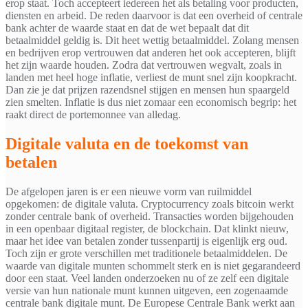
erop staat. Toch accepteert iedereen het als betaling voor producten,
diensten en arbeid. De reden daarvoor is dat een overheid of centrale
bank achter de waarde staat en dat de wet bepaalt dat dit
betaalmiddel geldig is. Dit heet wettig betaalmiddel. Zolang mensen
en bedrijven erop vertrouwen dat anderen het ook accepteren, blijft
het zijn waarde houden. Zodra dat vertrouwen wegvalt, zoals in
landen met heel hoge inflatie, verliest de munt snel zijn koopkracht.
Dan zie je dat prijzen razendsnel stijgen en mensen hun spaargeld
zien smelten. Inflatie is dus niet zomaar een economisch begrip: het
raakt direct de portemonnee van alledag.
Digitale valuta en de toekomst van
betalen
De afgelopen jaren is er een nieuwe vorm van ruilmiddel
opgekomen: de digitale valuta. Cryptocurrency zoals bitcoin werkt
zonder centrale bank of overheid. Transacties worden bijgehouden
in een openbaar digitaal register, de blockchain. Dat klinkt nieuw,
maar het idee van betalen zonder tussenpartij is eigenlijk erg oud.
Toch zijn er grote verschillen met traditionele betaalmiddelen. De
waarde van digitale munten schommelt sterk en is niet gegarandeerd
door een staat. Veel landen onderzoeken nu of ze zelf een digitale
versie van hun nationale munt kunnen uitgeven, een zogenaamde
centrale bank digitale munt. De Europese Centrale Bank werkt aan