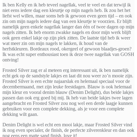
Ik ben Kelly en ik heb teveel nagellak, veel te veel en dat terwijl ik
niet eens iedere dag een kleurtje op mijn nagels heb. Ik zou het het
liefst wel willen, maar soms heb ik gewoon even geen tijd – en ook
zin om mijn nagels iedere dag van een kleurtje te voorzien. Er blijft
namelijk geen enkele nagellak langer dan één of twee dagen op mijn
nagels zitten. Ik heb enorm zwakke nagels en door mijn werk blijft
ook geen enkel lakje op zijn plek zitten. De laatste tijd heb ik weer
wat meer zin om mijn nagels te lakken, ik houd van de
herfstkleuren. Bordeaux rood, okergeel of gewoon blaadjes-groen?
Ik was echt super enthousiast toen ik deze twee nagellak van GOSH
ontving!
Frosted Silver zag er al meteen erg interessant uit, ik ben namelijk
echt gek op de sandstyle lakjes en laat dit nou weer zo’n mooie zijn.
Frosted Silver is een echte najaarslak en helemaal speciaal voor de
decembermaand, met zijn leuke feestdagen. Blauw is ook helemaal
mijn kleur en vooral denim blauw (Denim Delight), dus beide lakjes
passen dan ook erg goed bij mij. Ik heb van beide lakjes twee lagen
aangebracht en Frosted Silver zou nog wel een derde laagje kunnen
gebruiken voor een complete dekking, als je voor een complete
dekking wilt gaan.
Denim Delight is wel echt een mooi lakje, maar Frosted Silver vind
ik nog even specialer, de finish, de perfecte zilverenkleur en dan ook
nog eens een matte sand finish, love it!