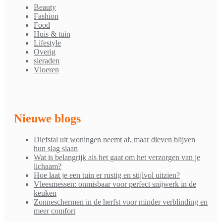
Beauty
Fashion
Food
Huis & tuin
Lifestyle
Overig
sieraden
Vloeren
Nieuwe blogs
Diefstal uit woningen neemt af, maar dieven blijven
hun slag slaan
Wat is belangrijk als het gaat om het verzorgen van je
lichaam?
Hoe laat je een tuin er rustig en stijlvol uitzien?
Vleesmessen: onmisbaar voor perfect snijwerk in de
keuken
Zonneschermen in de herfst voor minder verblinding en
meer comfort