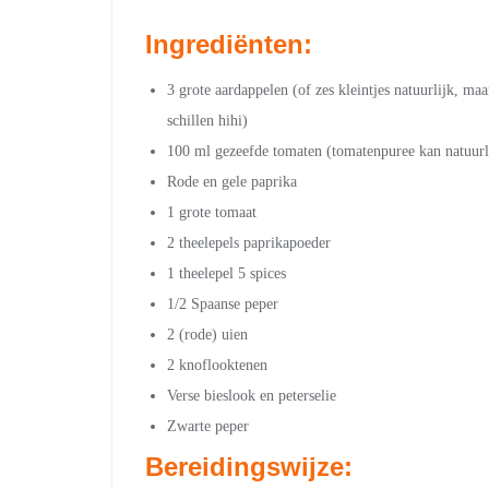
Ingrediënten:
3 grote aardappelen (of zes kleintjes natuurlijk, ma
schillen hihi)
100 ml gezeefde tomaten (tomatenpuree kan natuurli
Rode en gele paprika
1 grote tomaat
2 theelepels paprikapoeder
1 theelepel 5 spices
1/2 Spaanse peper
2 (rode) uien
2 knoflooktenen
Verse bieslook en peterselie
Zwarte peper
Bereidingswijze: