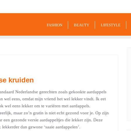
9849
FASHION
BEAUTY
LIFESTYLE
se kruiden
Standaard Nederlandse gerechten zoals gekookte aardappels
an wel eens, omdat mijn vriend het wel lekker vindt. Ik eet
k wel eens lekker om te variëren met aardappels.
rlijk, maar zo’n gratin is niet echt gezond voor je. Op zijn
ar een gezonde versie aardappeltjes die lekker zijn. Deze
k lekkerder dan gewone ‘saaie aardappelen’.