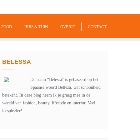
-xxx-xxx
noreply@example.com
Tyagal, Patan, Lalitpur
FOOD
HUIS & TUIN
OVERIG
CONTACT
BELESSA
De naam “Belessa” is gebaseerd op het
Spaanse woord Belleza, wat schoonheid
betekent. In deze blog neem ik je graag mee in de
wereld van fashion, beauty, lifestyle en interior. Veel
leesplezier!