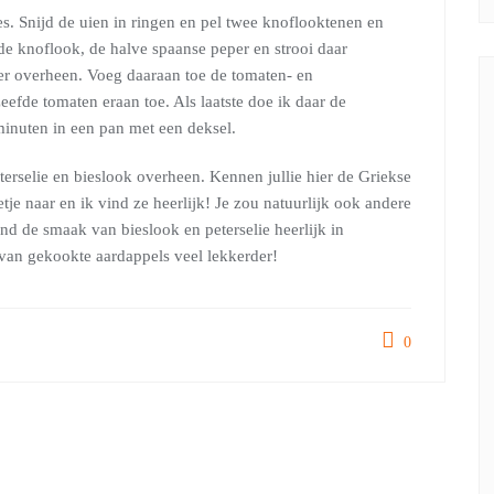
es. Snijd de uien in ringen en pel twee knoflooktenen en
 de knoflook, de halve spaanse peper en strooi daar
per overheen. Voeg daaraan toe de tomaten- en
eefde tomaten eraan toe. Als laatste doe ik daar de
minuten in een pan met een deksel.
peterselie en bieslook overheen. Kennen jullie hier de Griekse
tje naar en ik vind ze heerlijk! Je zou natuurlijk ook andere
d de smaak van bieslook en peterselie heerlijk in
 van gekookte aardappels veel lekkerder!
0