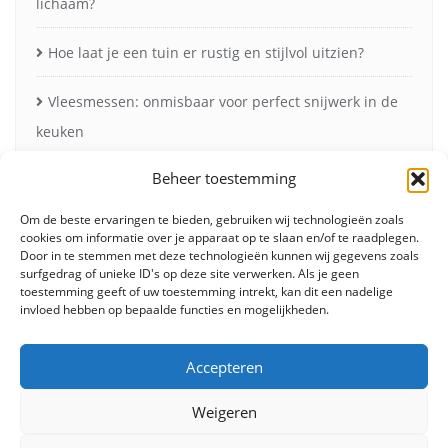
lichaam?
Hoe laat je een tuin er rustig en stijlvol uitzien?
Vleesmessen: onmisbaar voor perfect snijwerk in de
keuken
Beheer toestemming
Zonneschermen in de herfst voor minder verblinding
en meer comfort
Om de beste ervaringen te bieden, gebruiken wij technologieën zoals
cookies om informatie over je apparaat op te slaan en/of te raadplegen.
Door in te stemmen met deze technologieën kunnen wij gegevens zoals
surfgedrag of unieke ID's op deze site verwerken. Als je geen
toestemming geeft of uw toestemming intrekt, kan dit een nadelige
invloed hebben op bepaalde functies en mogelijkheden.
Accepteren
Weigeren
Fashion
Beauty
Lifestyle
Food
Huis & tuin
Overig
Contact