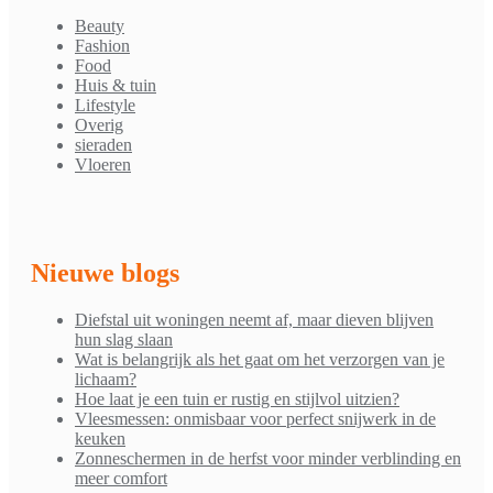
Beauty
Fashion
Food
Huis & tuin
Lifestyle
Overig
sieraden
Vloeren
Nieuwe blogs
Diefstal uit woningen neemt af, maar dieven blijven
hun slag slaan
Wat is belangrijk als het gaat om het verzorgen van je
lichaam?
Hoe laat je een tuin er rustig en stijlvol uitzien?
Vleesmessen: onmisbaar voor perfect snijwerk in de
keuken
Zonneschermen in de herfst voor minder verblinding en
meer comfort