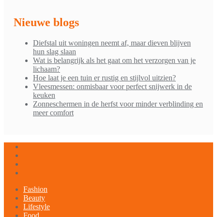
Nieuwe blogs
Diefstal uit woningen neemt af, maar dieven blijven
hun slag slaan
Wat is belangrijk als het gaat om het verzorgen van je
lichaam?
Hoe laat je een tuin er rustig en stijlvol uitzien?
Vleesmessen: onmisbaar voor perfect snijwerk in de
keuken
Zonneschermen in de herfst voor minder verblinding en
meer comfort
Fashion
Beauty
Lifestyle
Food