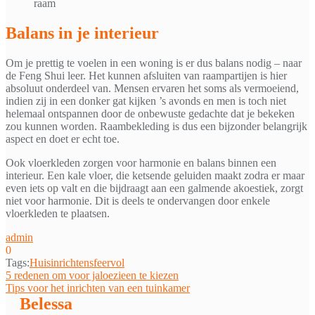
raam
Balans in je interieur
Om je prettig te voelen in een woning is er dus balans nodig – naar
de Feng Shui leer. Het kunnen afsluiten van raampartijen is hier
absoluut onderdeel van. Mensen ervaren het soms als vermoeiend,
indien zij in een donker gat kijken ’s avonds en men is toch niet
helemaal ontspannen door de onbewuste gedachte dat je bekeken
zou kunnen worden. Raambekleding is dus een bijzonder belangrijk
aspect en doet er echt toe.
Ook vloerkleden zorgen voor harmonie en balans binnen een
interieur. Een kale vloer, die ketsende geluiden maakt zodra er maar
even iets op valt en die bijdraagt aan een galmende akoestiek, zorgt
niet voor harmonie. Dit is deels te ondervangen door enkele
vloerkleden te plaatsen.
admin
0
Tags:
Huis
inrichten
sfeervol
Bericht
5 redenen om voor jaloezieen te kiezen
Tips voor het inrichten van een tuinkamer
navigatie
Belessa