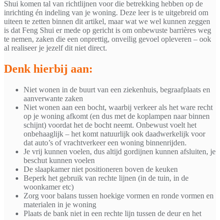
Shui komen tal van richtlijnen voor die betrekking hebben op de
inrichting én indeling van je woning. Deze leer is te uitgebreid om
uiteen te zetten binnen dit artikel, maar wat we wel kunnen zeggen
is dat Feng Shui er mede op gericht is om onbewuste barrières weg
te nemen, zaken die een onprettig, onveilig gevoel opleveren – ook
al realiseer je jezelf dit niet direct.
Denk hierbij aan:
Niet wonen in de buurt van een ziekenhuis, begraafplaats en
aanverwante zaken
Niet wonen aan een bocht, waarbij verkeer als het ware recht
op je woning afkomt (en dus met de koplampen naar binnen
schijnt) voordat het de bocht neemt. Onbewust voelt het
onbehaaglijk – het komt natuurlijk ook daadwerkelijk voor
dat auto’s of vrachtverkeer een woning binnenrijden.
Je vrij kunnen voelen, dus altijd gordijnen kunnen afsluiten, je
beschut kunnen voelen
De slaapkamer niet positioneren boven de keuken
Beperk het gebruik van rechte lijnen (in de tuin, in de
woonkamer etc)
Zorg voor balans tussen hoekige vormen en ronde vormen en
materialen in je woning
Plaats de bank niet in een rechte lijn tussen de deur en het