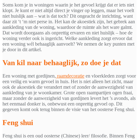
Soms kom je in woningen waarin je het gevoel krijgt dat er iets niet
klopt. Je kunt er niet altijd direct je vinger op leggen, maar het voelt
niet huislijk aan – wat is dat toch? Dit ongeacht de inrichting, want
daar zit ‘t ‘m niet perse in. Het kan de akoestiek zijn, het gebrek aan
aankleding van de woning, waardoor de ruimte als het ware galmt.
Dat wordt doorgaans als onprettig ervaren en niet huislijk – hoe de
woning verder ook is ingericht. Welke aankleding zorgt ervoor dat
een woning wél behaaglijk aanvoelt? We nemen de key punten met
je door in dit artikel.
Van kil naar behaaglijk, zo doe je dat
Een woning met gordijnen,
raamdecoratie
en vloerkleden zorgt voor
een veilig en warm gevoel in huis. Het is niet alleen het zicht, maar
ook de akoestiek die verandert met of zonder de aanwezigheid van
aankleding van je woonkamer. Grote open raampartijen ogen fraai,
maar zonder de aanwezigheid van gordijnen levert het ’s avonds, als
het eenmaal donker is, onbewust een onprettig gevoel op. Dit
gegeven komt ook terug binnen de visie van het oosterse Feng shui.
Feng shui
Feng shui is een oud oosterse (Chinese) leer/ filosofie. Binnen Feng