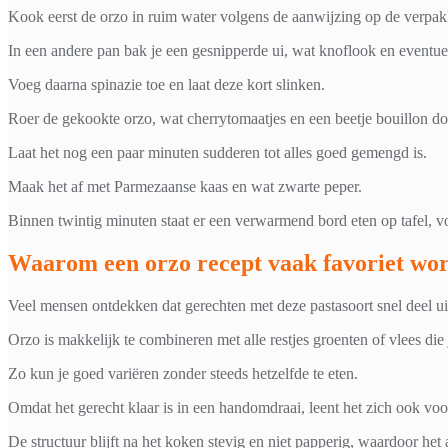
Kook eerst de orzo in ruim water volgens de aanwijzing op de verpak
In een andere pan bak je een gesnipperde ui, wat knoflook en eventue
Voeg daarna spinazie toe en laat deze kort slinken.
Roer de gekookte orzo, wat cherrytomaatjes en een beetje bouillon do
Laat het nog een paar minuten sudderen tot alles goed gemengd is.
Maak het af met Parmezaanse kaas en wat zwarte peper.
Binnen twintig minuten staat er een verwarmend bord eten op tafel, v
Waarom een orzo recept vaak favoriet wo
Veel mensen ontdekken dat gerechten met deze pastasoort snel deel 
Orzo is makkelijk te combineren met alle restjes groenten of vlees die 
Zo kun je goed variëren zonder steeds hetzelfde te eten.
Omdat het gerecht klaar is in een handomdraai, leent het zich ook voo
De structuur blijft na het koken stevig en niet papperig, waardoor het al