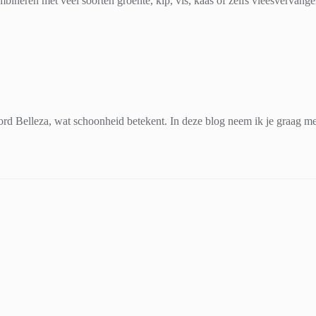
bineren met veel soorten groente, kip, vis, kaas of zelfs vleesvervang
d Belleza, wat schoonheid betekent. In deze blog neem ik je graag mee