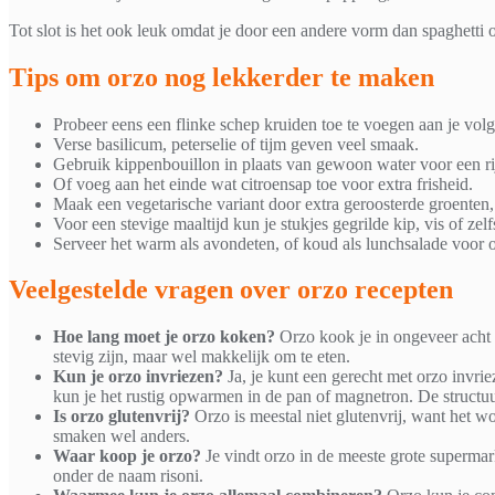
Tot slot is het ook leuk omdat je door een andere vorm dan spaghetti 
Tips om orzo nog lekkerder te maken
Probeer eens een flinke schep kruiden toe te voegen aan je vol
Verse basilicum, peterselie of tijm geven veel smaak.
Gebruik kippenbouillon in plaats van gewoon water voor een rij
Of voeg aan het einde wat citroensap toe voor extra frisheid.
Maak een vegetarische variant door extra geroosterde groenten,
Voor een stevige maaltijd kun je stukjes gegrilde kip, vis of zel
Serveer het warm als avondeten, of koud als lunchsalade voor
Veelgestelde vragen over orzo recepten
Hoe lang moet je orzo koken?
Orzo kook je in ongeveer acht t
stevig zijn, maar wel makkelijk om te eten.
Kun je orzo invriezen?
Ja, je kunt een gerecht met orzo invrie
kun je het rustig opwarmen in de pan of magnetron. De structuur
Is orzo glutenvrij?
Orzo is meestal niet glutenvrij, want het w
smaken wel anders.
Waar koop je orzo?
Je vindt orzo in de meeste grote supermar
onder de naam risoni.