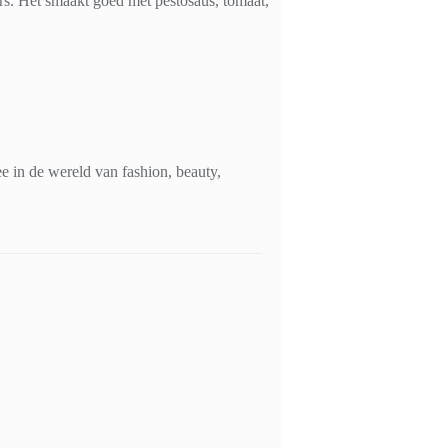
ers. Het smaakt goed met pestosaus, tomaat,
 in de wereld van fashion, beauty,