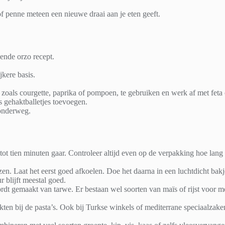
of penne meteen een nieuwe draai aan je eten geeft.
gende orzo recept.
kere basis.
 zoals courgette, paprika of pompoen, te gebruiken en werk af met feta 
fs gehaktballetjes toevoegen.
 onderweg.
ot tien minuten gaar. Controleer altijd even op de verpakking hoe lang
zen. Laat het eerst goed afkoelen. Doe het daarna in een luchtdicht bak
 blijft meestal goed.
ordt gemaakt van tarwe. Er bestaan wel soorten van maïs of rijst voor 
kten bij de pasta’s. Ook bij Turkse winkels of mediterrane speciaalzake