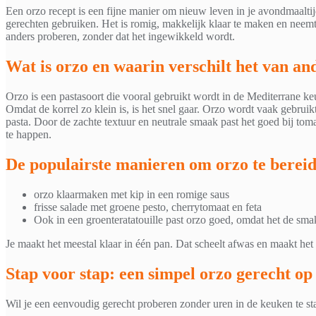
Een orzo recept is een fijne manier om nieuw leven in je avondmaaltijd 
gerechten gebruiken. Het is romig, makkelijk klaar te maken en neem
anders proberen, zonder dat het ingewikkeld wordt.
Wat is orzo en waarin verschilt het van an
Orzo is een pastasoort die vooral gebruikt wordt in de Mediterrane keuk
Omdat de korrel zo klein is, is het snel gaar. Orzo wordt vaak gebruikt
pasta. Door de zachte textuur en neutrale smaak past het goed bij toma
te happen.
De populairste manieren om orzo te berei
orzo klaarmaken met kip in een romige saus
frisse salade met groene pesto, cherrytomaat en feta
Ook in een groenteratatouille past orzo goed, omdat het de sm
Je maakt het meestal klaar in één pan. Dat scheelt afwas en maakt het
Stap voor stap: een simpel orzo gerecht op 
Wil je een eenvoudig gerecht proberen zonder uren in de keuken te s