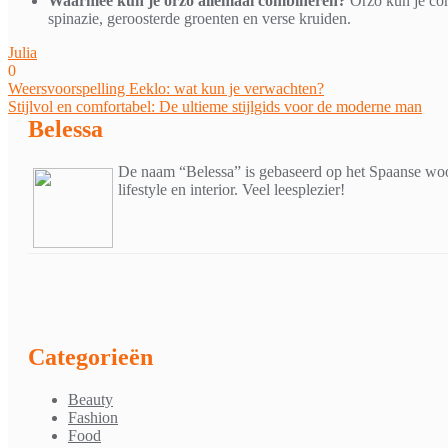
Waarmee kun je orzo allemaal combineren?
Orzo kun je com
spinazie, geroosterde groenten en verse kruiden.
Julia
0
Bericht
Weersvoorspelling Eeklo: wat kun je verwachten?
Stijlvol en comfortabel: De ultieme stijlgids voor de moderne man
navigatie
Belessa
De naam “Belessa” is gebaseerd op het Spaanse woor
lifestyle en interior. Veel leesplezier!
Categorieën
Beauty
Fashion
Food