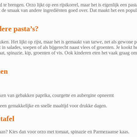
te brengen. Orzo lijkt op een rijstkorrel, maar het is eigenlijk een pasta
t de smaak van andere ingrediënten goed over. Dat maakt het een popul
dere pasta’s?
en. Het lijkt op rijst, maar het is gemaakt van tarwe, net als gewone pas
 in salades, soepen of als bijgerecht naast vlees of groenten. Je kookt h
at, spinazie, kip, groenten of vis. Ook kinderen eten het vaak graag om
den
aken van gebakken paprika, courgette en aubergine opneemt
 een gemakkelijke en snelle maaltijd voor drukke dagen.
tafel
taan? Kies dan voor orzo met tomaat, spinazie en Parmezaanse kaas.