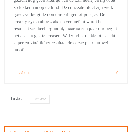
gezicht nog geen kleurtje van de zon heeft) en hij voelt
zo lekker aan op de huid. De concealer doet zijn werk
goed, verbergt de donkere kringen of puistjes. De
creamy eyeshadows, als je even oefent wordt het
resultaat wel heel erg mooi, maar na een paar uur begint
het als een gek te creasen. Wel vind ik de kleurtjes echt
super en vind ik het resultaat de eerste paar uur wel
mooi!
admin
0
Tags:
Oriflame
Bericht
navigatie