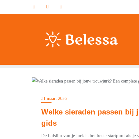
Ga
naar
de
inhoud
SIERADEN
31 maart 2026
Welke sieraden passen bij
gids
De halslijn van je jurk is het beste startpunt als j