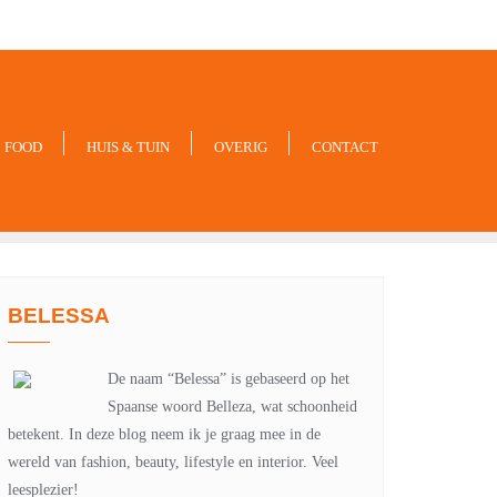
-xxx-xxx
noreply@example.com
Tyagal, Patan, Lalitpur
FOOD
HUIS & TUIN
OVERIG
CONTACT
BELESSA
De naam “Belessa” is gebaseerd op het
Spaanse woord Belleza, wat schoonheid
betekent. In deze blog neem ik je graag mee in de
wereld van fashion, beauty, lifestyle en interior. Veel
leesplezier!