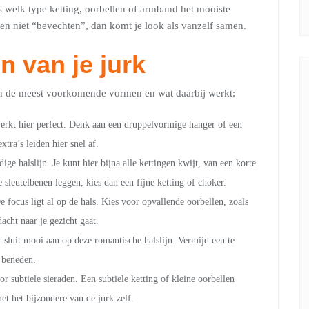
s welk type ketting, oorbellen of armband het mooiste
n en niet “bevechten”, dan komt je look als vanzelf samen.
jn van je jurk
ijn de meest voorkomende vormen en wat daarbij werkt:
werkt hier perfect. Denk aan een druppelvormige hanger of een
tra’s leiden hier snel af.
dige halslijn. Je kunt hier bijna alle kettingen kwijt, van een korte
e sleutelbenen leggen, kies dan een fijne ketting of choker.
 focus ligt al op de hals. Kies voor opvallende oorbellen, zoals
acht naar je gezicht gaat.
r sluit mooi aan op deze romantische halslijn. Vermijd een te
r beneden.
r subtiele sieraden. Een subtiele ketting of kleine oorbellen
et het bijzondere van de jurk zelf.