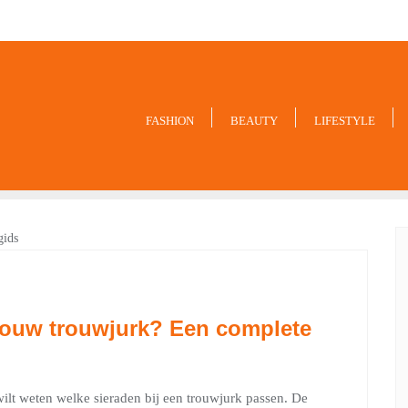
9849
FASHION
BEAUTY
LIFESTYLE
 jouw trouwjurk? Een complete
e wilt weten welke sieraden bij een trouwjurk passen. De