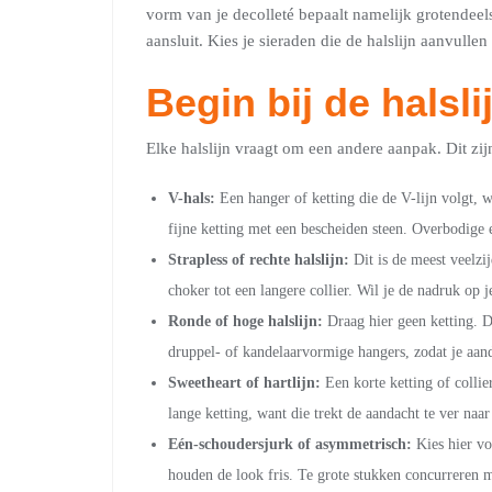
vorm van je decolleté bepaalt namelijk grotendeel
aansluit. Kies je sieraden die de halslijn aanvulle
Begin bij de halsli
Elke halslijn vraagt om een andere aanpak. Dit z
V-hals:
Een hanger of ketting die de V-lijn volgt, 
fijne ketting met een bescheiden steen. Overbodige ex
Strapless of rechte halslijn:
Dit is de meest veelzij
choker tot een langere collier. Wil je de nadruk op j
Ronde of hoge halslijn:
Draag hier geen ketting. De
druppel- of kandelaarvormige hangers, zodat je aand
Sweetheart of hartlijn:
Een korte ketting of collie
lange ketting, want die trekt de aandacht te ver naa
Eén-schoudersjurk of asymmetrisch:
Kies hier voo
houden de look fris. Te grote stukken concurreren m