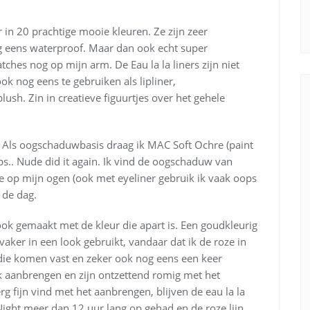
r in 20 prachtige mooie kleuren. Ze zijn zeer
 eens waterproof. Maar dan ook echt super
hes nog op mijn arm. De Eau la la liners zijn niet
ook nog eens te gebruiken als lipliner,
sh. Zin in creatieve figuurtjes over het gehele
 Als oogschaduwbasis draag ik MAC Soft Ochre (paint
s.. Nude did it again. Ik vind de oogschaduw van
tje op mijn ogen (ook met eyeliner gebruik ik vaak oops
e de dag.
look gemaakt met de kleur die apart is. Een goudkleurig
aker in een look gebruikt, vandaar dat ik de roze in
 die komen vast en zeker ook nog eens een keer
ijk aanbrengen en zijn ontzettend romig met het
 fijn vind met het aanbrengen, blijven de eau la la
 Night meer dan 12 uur lang op gehad en de roze lijn