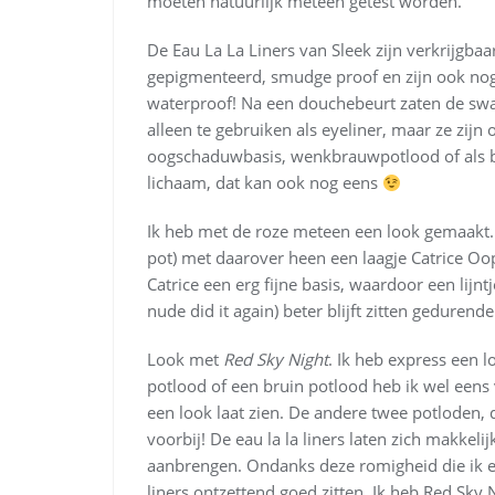
moeten natuurlijk meteen getest worden.
De Eau La La Liners van Sleek zijn verkrijgbaa
gepigmenteerd, smudge proof en zijn ook nog
waterproof! Na een douchebeurt zaten de swatc
alleen te gebruiken als eyeliner, maar ze zijn 
oogschaduwbasis, wenkbrauwpotlood of als blu
lichaam, dat kan ook nog eens
Ik heb met de roze meteen een look gemaakt.
pot) met daarover heen een laagje Catrice Oop
Catrice een erg fijne basis, waardoor een lijn
nude did it again) beter blijft zitten gedurend
Look met
Red Sky Night
. Ik heb express een 
potlood of een bruin potlood heb ik wel eens v
een look laat zien. De andere twee potloden,
voorbij! De eau la la liners laten zich makkel
aanbrengen. Ondanks deze romigheid die ik erg
liners ontzettend goed zitten. Ik heb Red Sky