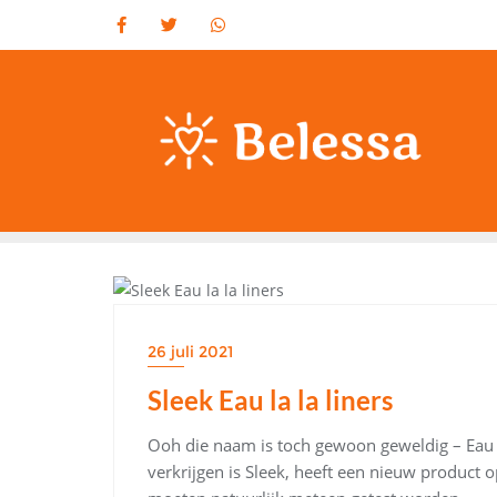
Ga
naar
de
inhoud
BEAUTY
26 juli 2021
Sleek Eau la la liners
Ooh die naam is toch gewoon geweldig – Eau la
verkrijgen is Sleek, heeft een nieuw product