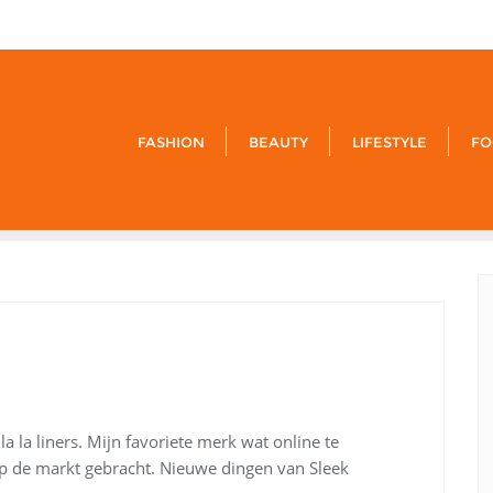
9849-xxx
FASHION
BEAUTY
LIFESTYLE
FO
 la liners. Mijn favoriete merk wat online te
 op de markt gebracht. Nieuwe dingen van Sleek