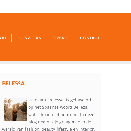
-xxx
noreply@example.com
Tyagal, Patan, Lalitpur
OD
HUIS & TUIN
OVERIG
CONTACT
BELESSA
De naam “Belessa” is gebaseerd
op het Spaanse woord Belleza,
wat schoonheid betekent. In deze
blog neem ik je graag mee in de
wereld van fashion, beauty, lifestyle en interior.