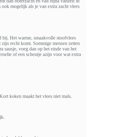
dt dan boterzacht en valt bijna vanzelf in
s ook mogelijk als je van extra zacht vlees
d bij. Het warme, smaakvolle stoofvlees
ot zijn recht komt. Sommige mensen zetten
ra sausje, voeg dan op het einde van het
rselie of een scheutje azijn voor wat extra
. Kort koken maakt het vlees niet mals.
jk.