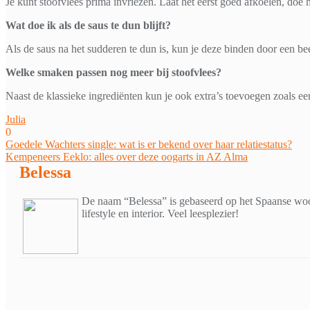
Je kunt stoofvlees prima invriezen. Laat het eerst goed afkoelen, doe he
Wat doe ik als de saus te dun blijft?
Als de saus na het sudderen te dun is, kun je deze binden door een be
Welke smaken passen nog meer bij stoofvlees?
Naast de klassieke ingrediënten kun je ook extra’s toevoegen zoals een
Julia
0
Bericht
Goedele Wachters single: wat is er bekend over haar relatiestatus?
Kempeneers Eeklo: alles over deze oogarts in AZ Alma
navigatie
Belessa
De naam “Belessa” is gebaseerd op het Spaanse woor
lifestyle en interior. Veel leesplezier!