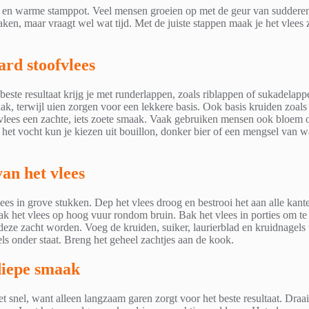
rs en warme stamppot. Veel mensen groeien op met de geur van sudderend
en, maar vraagt wel wat tijd. Met de juiste stappen maak je het vlees zo 
ard stoofvlees
beste resultaat krijg je met runderlappen, zoals riblappen of sukadelapp
ak, terwijl uien zorgen voor een lekkere basis. Ook basis kruiden zoals 
 vlees een zachte, iets zoete smaak. Vaak gebruiken mensen ook bloem o
het vocht kun je kiezen uit bouillon, donker bier of een mengsel van wa
an het vlees
es in grove stukken. Dep het vlees droog en bestrooi het aan alle kante
bak het vlees op hoog vuur rondom bruin. Bak het vlees in porties om t
deze zacht worden. Voeg de kruiden, suiker, laurierblad en kruidnagels t
eels onder staat. Breng het geheel zachtjes aan de kook.
 diepe smaak
t snel, want alleen langzaam garen zorgt voor het beste resultaat. Draa