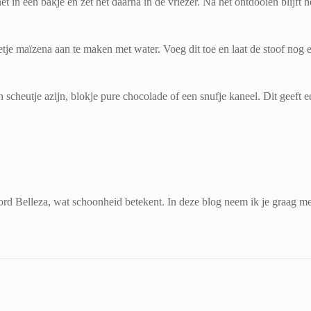
t in een bakje en zet het daarna in de vriezer. Na het ontdooien blijft h
etje maïzena aan te maken met water. Voeg dit toe en laat de stoof nog 
 scheutje azijn, blokje pure chocolade of een snufje kaneel. Dit geeft 
d Belleza, wat schoonheid betekent. In deze blog neem ik je graag mee