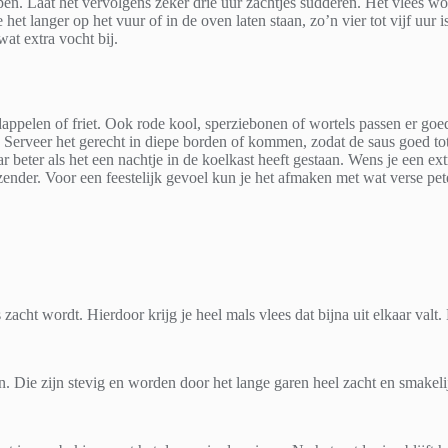
en. Laat het vervolgens zeker drie uur zachtjes sudderen. Het vlees wor
het langer op het vuur of in de oven laten staan, zo’n vier tot vijf uur i
wat extra vocht bij.
appelen of friet. Ook rode kool, sperziebonen of wortels passen er goe
. Serveer het gerecht in diepe borden of kommen, zodat de saus goed t
 beter als het een nachtje in de koelkast heeft gestaan. Wens je een ext
ender. Voor een feestelijk gevoel kun je het afmaken met wat verse pete
zacht wordt. Hierdoor krijg je heel mals vlees dat bijna uit elkaar valt
. Die zijn stevig en worden door het lange garen heel zacht en smakeli