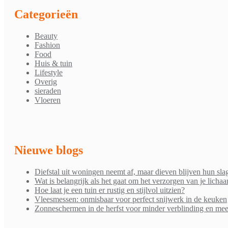
Categorieën
Beauty
Fashion
Food
Huis & tuin
Lifestyle
Overig
sieraden
Vloeren
Nieuwe blogs
Diefstal uit woningen neemt af, maar dieven blijven hun sla
Wat is belangrijk als het gaat om het verzorgen van je licha
Hoe laat je een tuin er rustig en stijlvol uitzien?
Vleesmessen: onmisbaar voor perfect snijwerk in de keuken
Zonneschermen in de herfst voor minder verblinding en mee