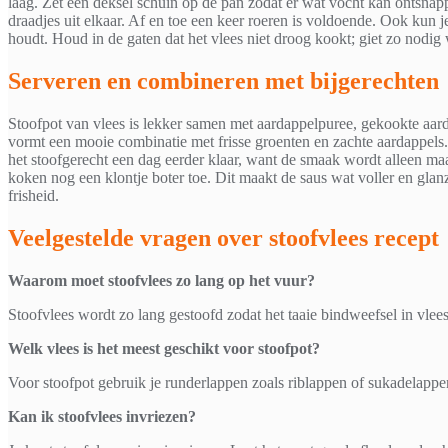
laag. Zet een deksel schuin op de pan zodat er wat vocht kan ontsnapp
draadjes uit elkaar. Af en toe een keer roeren is voldoende. Ook kun je 
houdt. Houd in de gaten dat het vlees niet droog kookt; giet zo nodig 
Serveren en combineren met bijgerechten
Stoofpot van vlees is lekker samen met aardappelpuree, gekookte aard
vormt een mooie combinatie met frisse groenten en zachte aardappels
het stoofgerecht een dag eerder klaar, want de smaak wordt alleen maar
koken nog een klontje boter toe. Dit maakt de saus wat voller en glanz
frisheid.
Veelgestelde vragen over stoofvlees recept
Waarom moet stoofvlees zo lang op het vuur?
Stoofvlees wordt zo lang gestoofd zodat het taaie bindweefsel in vlees 
Welk vlees is het meest geschikt voor stoofpot?
Voor stoofpot gebruik je runderlappen zoals riblappen of sukadelappen
Kan ik stoofvlees invriezen?