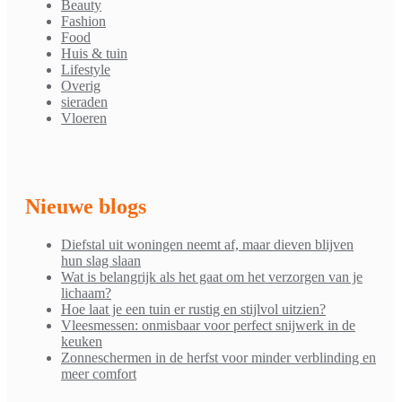
Beauty
Fashion
Food
Huis & tuin
Lifestyle
Overig
sieraden
Vloeren
Nieuwe blogs
Diefstal uit woningen neemt af, maar dieven blijven
hun slag slaan
Wat is belangrijk als het gaat om het verzorgen van je
lichaam?
Hoe laat je een tuin er rustig en stijlvol uitzien?
Vleesmessen: onmisbaar voor perfect snijwerk in de
keuken
Zonneschermen in de herfst voor minder verblinding en
meer comfort