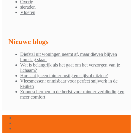
Overig
sieraden
Vloeren
Nieuwe blogs
Diefstal uit woningen neemt af, maar dieven blijven
hun slag slaan
Wat is belangrijk als het gaat om het verzorgen van je
lichaam?
Hoe laat je een tuin er rustig en stijlvol uitzien?
Vleesmessen: onmisbaar voor perfect snijwerk in de
keuken
Zonneschermen in de herfst voor minder verblinding en
meer comfort