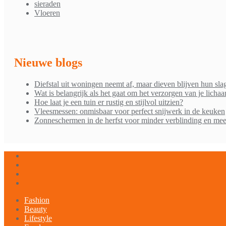
sieraden
Vloeren
Nieuwe blogs
Diefstal uit woningen neemt af, maar dieven blijven hun sla
Wat is belangrijk als het gaat om het verzorgen van je licha
Hoe laat je een tuin er rustig en stijlvol uitzien?
Vleesmessen: onmisbaar voor perfect snijwerk in de keuken
Zonneschermen in de herfst voor minder verblinding en mee
Fashion
Beauty
Lifestyle