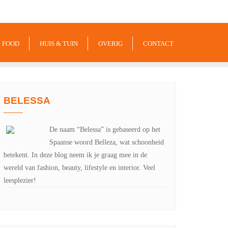
-xxx-xxx
noreply@example.com
Tyagal, Patan, Lalitpur
FOOD
HUIS & TUIN
OVERIG
CONTACT
BELESSA
De naam “Belessa” is gebaseerd op het
Spaanse woord Belleza, wat schoonheid
betekent. In deze blog neem ik je graag mee in de
wereld van fashion, beauty, lifestyle en interior. Veel
leesplezier!