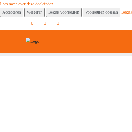
Lees meer over deze doeleinden
Accepteren
Weigeren
Bekijk voorkeuren
Voorkeuren opslaan
Bekij
Ga
naar
de
inhoud