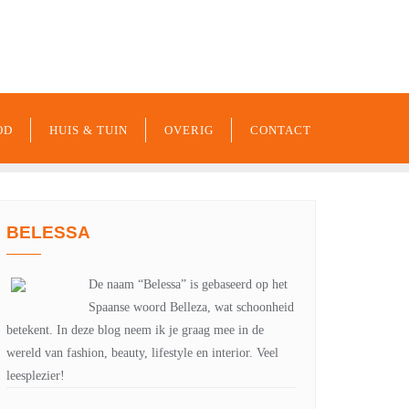
-xxx-xxx
noreply@example.com
Tyagal, Patan, Lalitpur
OD
HUIS & TUIN
OVERIG
CONTACT
BELESSA
De naam “Belessa” is gebaseerd op het
Spaanse woord Belleza, wat schoonheid
betekent. In deze blog neem ik je graag mee in de
wereld van fashion, beauty, lifestyle en interior. Veel
leesplezier!