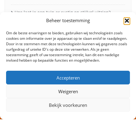
Hoe laat je een tuin er rustig en stijlvol uitzien?
Beheer toestemming
Vleesmessen: onmisbaar voor perfect snijwerk in de
Om de beste ervaringen te bieden, gebruiken wij technologieën zoals
keuken
cookies om informatie over je apparaat op te slaan en/of te raadplegen.
Door in te stemmen met deze technologieën kunnen wij gegevens zoals
surfgedrag of unieke ID's op deze site verwerken. Als je geen
Zonneschermen in de herfst voor minder verblinding
toestemming geeft of uw toestemming intrekt, kan dit een nadelige
en meer comfort
invloed hebben op bepaalde functies en mogelijkheden.
Accepteren
Weigeren
Bekijk voorkeuren
Fashion
Beauty
Lifestyle
Food
Huis & tuin
Overig
Contact