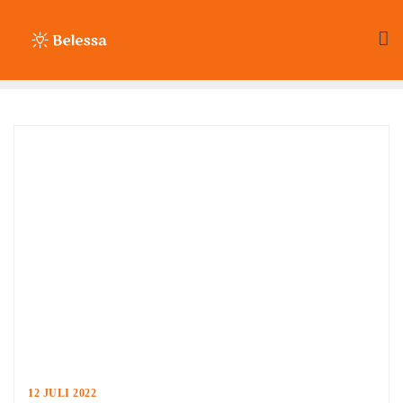
Ga
naar
de
inhoud
12 JULI 2022