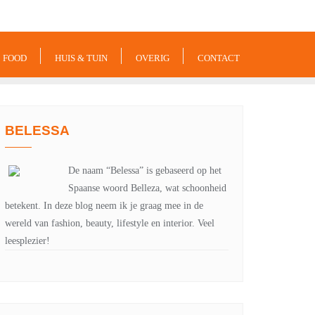
-xxx-xxx
noreply@example.com
Tyagal, Patan, Lalitpur
FOOD
HUIS & TUIN
OVERIG
CONTACT
BELESSA
De naam “Belessa” is gebaseerd op het
Spaanse woord Belleza, wat schoonheid
betekent. In deze blog neem ik je graag mee in de
wereld van fashion, beauty, lifestyle en interior. Veel
leesplezier!