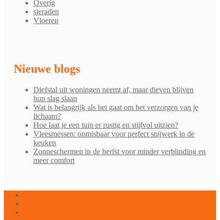
Overig
sieraden
Vloeren
Nieuwe blogs
Diefstal uit woningen neemt af, maar dieven blijven
hun slag slaan
Wat is belangrijk als het gaat om het verzorgen van je
lichaam?
Hoe laat je een tuin er rustig en stijlvol uitzien?
Vleesmessen: onmisbaar voor perfect snijwerk in de
keuken
Zonneschermen in de herfst voor minder verblinding en
meer comfort