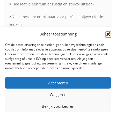
Hoe laat je een tuin er rustig en stijlvol uitzien?
Vleesmessen: onmisbaar voor perfect snijwerk in de
keuken
Beheer toestemming
Zonneschermen in de herfst voor minder verblinding
en meer comfort
Om de beste ervaringen te bieden, gebruiken wij technologieën zoals
cookies om informatie over je apparaat op te slaan en/of te raadplegen.
Door in te stemmen met deze technologieën kunnen wij gegevens zoals
surfgedrag of unieke ID's op deze site verwerken. Als je geen
toestemming geeft of uw toestemming intrekt, kan dit een nadelige
invloed hebben op bepaalde functies en mogelijkheden.
Accepteren
Weigeren
Fashion
Beauty
Lifestyle
Food
Huis & tuin
Overig
Contact
Bekijk voorkeuren