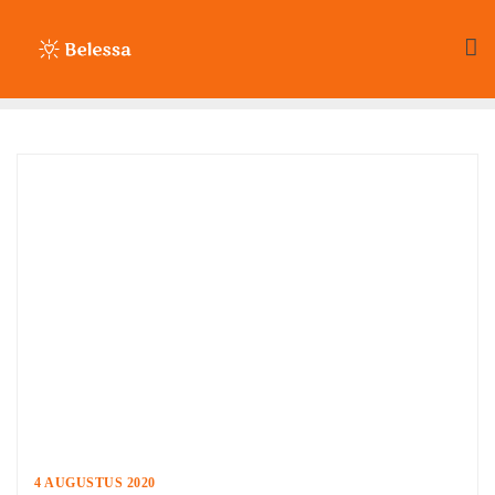
Ga
naar
de
inhoud
4 AUGUSTUS 2020