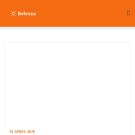
Ga
naar
de
inhoud
10 APRIL 2020