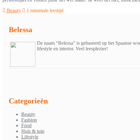
Beauty
1 minimale leestijd
Belessa
De naam “Belessa” is gebaseerd op het Spaanse woor
lifestyle en interior. Veel leesplezier!
Categorieën
Beauty
Fashion
Food
Huis & tuin
Lifestyle