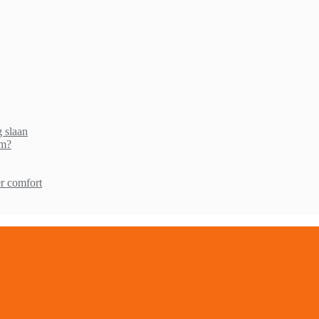
g slaan
am?
r comfort