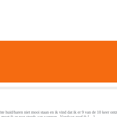
hte huid/haren niet mooi staan en ik vind dat ik er 9 van de 10 keer ontz
ien moet ik er nog steeds aan wennen.. Vandaag geef ik […]