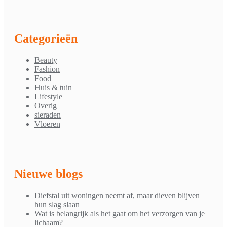
Categorieën
Beauty
Fashion
Food
Huis & tuin
Lifestyle
Overig
sieraden
Vloeren
Nieuwe blogs
Diefstal uit woningen neemt af, maar dieven blijven
hun slag slaan
Wat is belangrijk als het gaat om het verzorgen van je
lichaam?