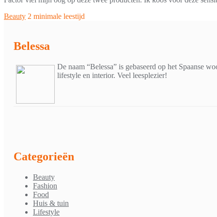
Beauty
2 minimale leestijd
Belessa
De naam “Belessa” is gebaseerd op het Spaanse woor
lifestyle en interior. Veel leesplezier!
Categorieën
Beauty
Fashion
Food
Huis & tuin
Lifestyle