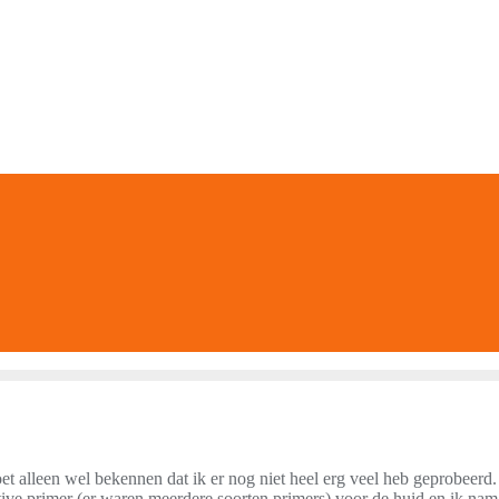
et alleen wel bekennen dat ik er nog niet heel erg veel heb geprobeerd
tive primer (er waren meerdere soorten primers) voor de huid en ik na