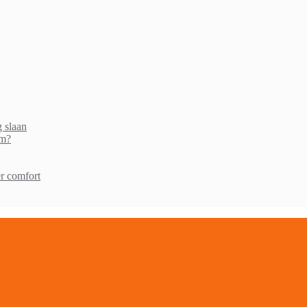
g slaan
am?
r comfort