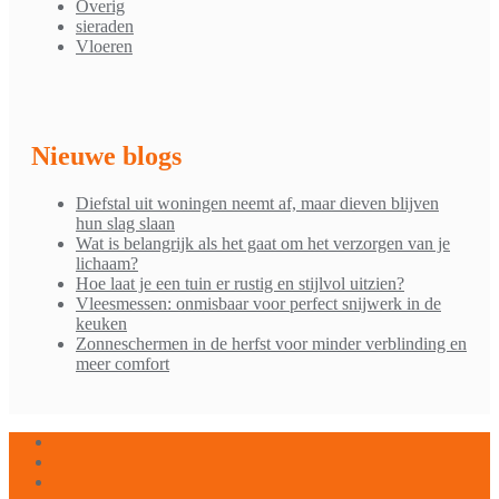
Overig
sieraden
Vloeren
Nieuwe blogs
Diefstal uit woningen neemt af, maar dieven blijven
hun slag slaan
Wat is belangrijk als het gaat om het verzorgen van je
lichaam?
Hoe laat je een tuin er rustig en stijlvol uitzien?
Vleesmessen: onmisbaar voor perfect snijwerk in de
keuken
Zonneschermen in de herfst voor minder verblinding en
meer comfort