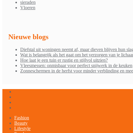
sieraden
Vloeren
Nieuwe blogs
Diefstal uit woningen neemt af, maar dieven blijven hun sla
Wat is belangrijk als het gaat om het verzorgen van je licha
Hoe laat je een tuin er rustig en stijlvol uitzien?
Vleesmessen: onmisbaar voor perfect snijwerk in de keuken
Zonneschermen in de herfst voor minder verblinding en mee
Fashion
Beauty
Lifestyle