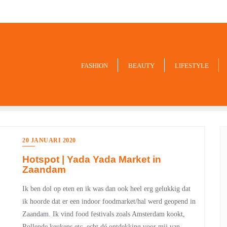
9849
FASHION
BEAUTY
LIFESTYLE
20 JANUARI 2020
Hotspot | Yada Yada Market in
Zaandam
Ik ben dol op eten en ik was dan ook heel erg gelukkig dat
ik hoorde dat er een indoor foodmarket/hal werd geopend in
Zaandam. Ik vind food festivals zoals Amsterdam kookt,
Rollende keukens etc. echt dé ontdekking voor mij van