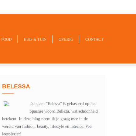
-xxx-xxx
noreply@example.com
Tyagal, Patan, Lalitpur
FOOD
HUIS & TUIN
OVERIG
CONTACT
BELESSA
De naam “Belessa” is gebaseerd op het
Spaanse woord Belleza, wat schoonheid
betekent. In deze blog neem ik je graag mee in de
wereld van fashion, beauty, lifestyle en interior. Veel
leesplezier!