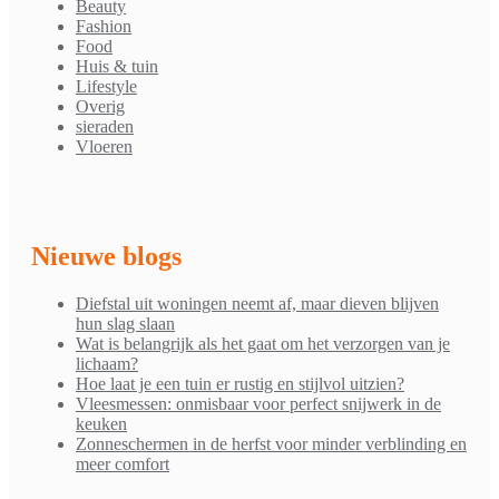
Beauty
Fashion
Food
Huis & tuin
Lifestyle
Overig
sieraden
Vloeren
Nieuwe blogs
Diefstal uit woningen neemt af, maar dieven blijven
hun slag slaan
Wat is belangrijk als het gaat om het verzorgen van je
lichaam?
Hoe laat je een tuin er rustig en stijlvol uitzien?
Vleesmessen: onmisbaar voor perfect snijwerk in de
keuken
Zonneschermen in de herfst voor minder verblinding en
meer comfort