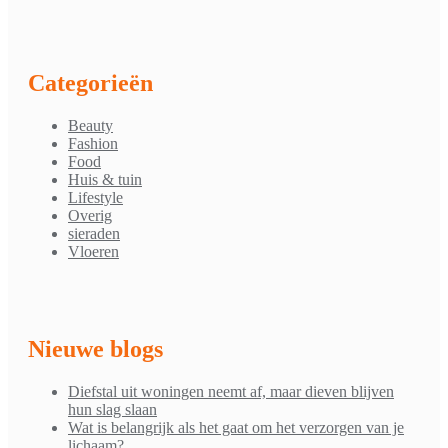
Categorieën
Beauty
Fashion
Food
Huis & tuin
Lifestyle
Overig
sieraden
Vloeren
Nieuwe blogs
Diefstal uit woningen neemt af, maar dieven blijven
hun slag slaan
Wat is belangrijk als het gaat om het verzorgen van je
lichaam?