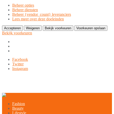
Beheer opties
Beheer diensten
Beheer {vendor_count} leveranciers
Lees meer over deze doeleinden
Accepteren
Weigeren
Bekijk voorkeuren
Voorkeuren opslaan
Bekijk voorkeuren
Ga
Facebook
naar
Twitter
de
Instagram
inhoud
9849-xxx-xxx
noreply@example.com
Tyagal, Patan, Lalitpur
Fashion
Beauty
Lifestyle