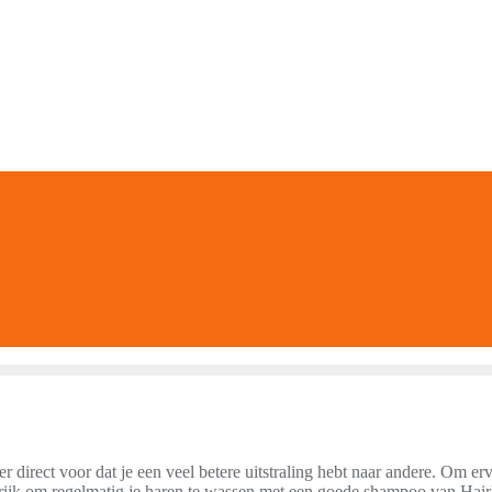
er direct voor dat je een veel betere uitstraling hebt naar andere. Om e
angrijk om regelmatig je haren te wassen met een goede shampoo van Hair