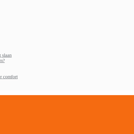
g slaan
am?
r comfort