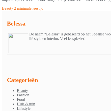
Beauty
2 minimale leestijd
Belessa
De naam “Belessa” is gebaseerd op het Spaanse woor
lifestyle en interior. Veel leesplezier!
Categorieën
Beauty
Fashion
Food
Huis & tuin
Lifestyle