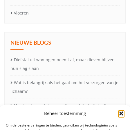
Vloeren
NIEUWE BLOGS
Diefstal uit woningen neemt af, maar dieven blijven
hun slag slaan
Wat is belangrijk als het gaat om het verzorgen van je
lichaam?
Hoe laat je een tuin er rustig en stijlvol uitzien?
Beheer toestemming
Vleesmessen: onmisbaar voor perfect snijwerk in de
Om de beste ervaringen te bieden, gebruiken wij technologieën zoals
keuken