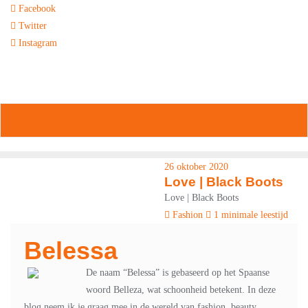
Ga
Facebook
naar
Twitter
de
Instagram
inhoud
9849-xxx-xxx
noreply@example.com
Tyagal, Patan, Lalitpur
26 oktober 2020
Love | Black Boots
Love | Black Boots
Fashion
1 minimale leestijd
Belessa
De naam “Belessa” is gebaseerd op het Spaanse
woord Belleza, wat schoonheid betekent. In deze
blog neem ik je graag mee in de wereld van fashion, beauty,