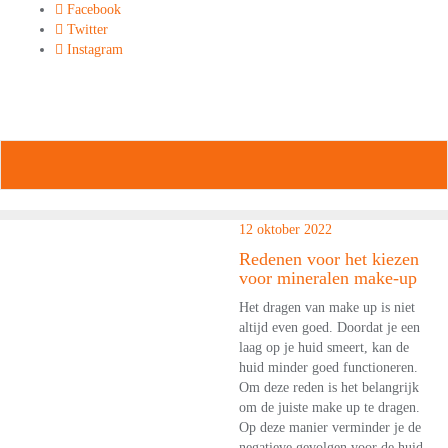
Ga
Facebook
naar
Twitter
de
Instagram
inhoud
9849-xxx-xxx
noreply@example.com
Tyagal, Patan, Lalitpur
12 oktober 2022
Redenen voor het kiezen
voor mineralen make-up
Het dragen van make up is niet
altijd even goed. Doordat je een
laag op je huid smeert, kan de
huid minder goed functioneren.
Om deze reden is het belangrijk
om de juiste make up te dragen.
Op deze manier verminder je de
negatieve gevolgen voor de huid