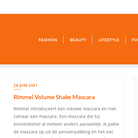
9849-xxx-
FASHION
BEAUTY
LIFESTYLE
FO
28 JUNI 2021
Rimmel Volume Shake Mascara
Rimmel introduceert een nieuwe mascara en niet
zomaar een mascara. Een mascara die bij
binnenkomst al meteen anders aanvoelde. Ik pakte
de mascara op uit de persverpakking en het viel