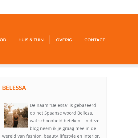
xxx
noreply@example.com
Tyagal, Patan, Lalitpur
OD
HUIS & TUIN
OVERIG
CONTACT
BELESSA
De naam “Belessa” is gebaseerd
op het Spaanse woord Belleza,
wat schoonheid betekent. In deze
blog neem ik je graag mee in de
wereld van fashion, beauty, lifestyle en interior.