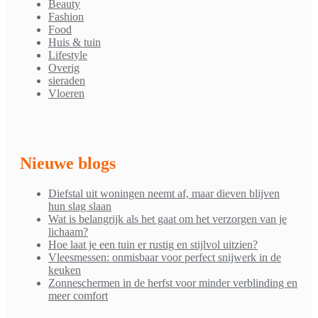
Beauty
Fashion
Food
Huis & tuin
Lifestyle
Overig
sieraden
Vloeren
Nieuwe blogs
Diefstal uit woningen neemt af, maar dieven blijven
hun slag slaan
Wat is belangrijk als het gaat om het verzorgen van je
lichaam?
Hoe laat je een tuin er rustig en stijlvol uitzien?
Vleesmessen: onmisbaar voor perfect snijwerk in de
keuken
Zonneschermen in de herfst voor minder verblinding en
meer comfort