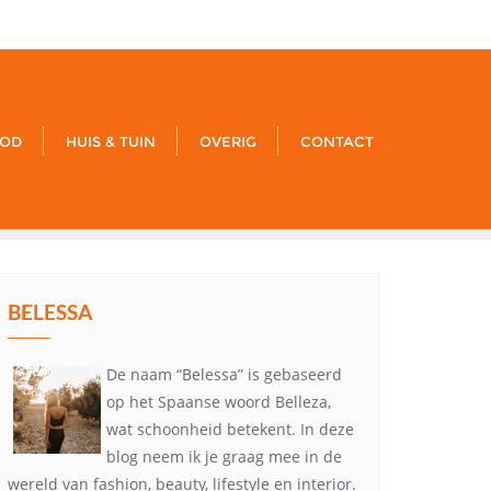
xxx
noreply@example.com
Tyagal, Patan, Lalitpur
OD
HUIS & TUIN
OVERIG
CONTACT
BELESSA
De naam “Belessa” is gebaseerd
op het Spaanse woord Belleza,
wat schoonheid betekent. In deze
blog neem ik je graag mee in de
wereld van fashion, beauty, lifestyle en interior.