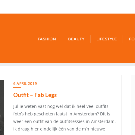
9849-xxx-
FASHION
BEAUTY
LIFESTYLE
FO
6 APRIL 2019
Outfit – Fab Legs
Jullie weten vast nog wel dat ik heel veel outfits
foto’s heb geschoten laatst in Amsterdam? Dit is
weer een outfit van de outfitsessies in Amsterdam.
Ik draag hier eindelijk één van de m’n nieuwe