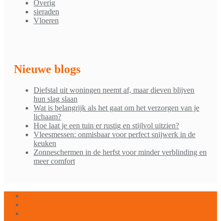
Overig
sieraden
Vloeren
Nieuwe blogs
Diefstal uit woningen neemt af, maar dieven blijven
hun slag slaan
Wat is belangrijk als het gaat om het verzorgen van je
lichaam?
Hoe laat je een tuin er rustig en stijlvol uitzien?
Vleesmessen: onmisbaar voor perfect snijwerk in de
keuken
Zonneschermen in de herfst voor minder verblinding en
meer comfort