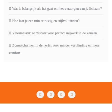
Wat is belangrijk als het gaat om het verzorgen van je lichaam?
Hoe laat je een tuin er rustig en stijlvol uitzien?
Vleesmessen: onmisbaar voor perfect snijwerk in de keuken
Zonneschermen in de herfst voor minder verblinding en meer
comfort
Fashion
Beauty
Lifestyle
Food
Huis & tuin
Overig
Contact