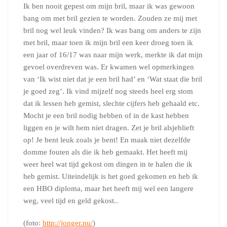
Ik ben nooit gepest om mijn bril, maar ik was gewoon
bang om met bril gezien te worden. Zouden ze mij met
bril nog wel leuk vinden? Ik was bang om anders te zijn
met bril, maar toen ik mijn bril een keer droeg toen ik
een jaar of 16/17 was naar mijn werk, merkte ik dat mijn
gevoel overdreven was. Er kwamen wel opmerkingen
van ‘Ik wist niet dat je een bril had’ en ‘Wat staat die bril
je goed zeg’. Ik vind mijzelf nog steeds heel erg stom
dat ik lessen heb gemist, slechte cijfers heb gehaald etc.
Mocht je een bril nodig hebben of in de kast hebben
liggen en je wilt hem niet dragen. Zet je bril alsjeblieft
op! Je bent leuk zoals je bent! En maak niet dezelfde
domme fouten als die ik heb gemaakt. Het heeft mij
weer heel wat tijd gekost om dingen in te halen die ik
heb gemist. Uiteindelijk is het goed gekomen en heb ik
een HBO diploma, maar het heeft mij wel een langere
weg, veel tijd en geld gekost..
(foto:
http://jonger.nu/
)