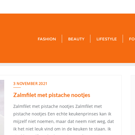
9849-xxx-
FASHION
BEAUTY
LIFESTYLE
FO
3 NOVEMBER 2021
Zalmfilet met pistache nootjes
Zalmfilet met pistache nootjes Zalmfilet met
pistache nootjes Een echte keukenprinses kan ik
mijzelf niet noemen, maar dat neem niet weg, dat
ik het niet leuk vind om in de keuken te staan. Ik