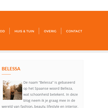
xxx
noreply@example.com
Tyagal, Patan, Lalitpur
OD
HUIS & TUIN
OVERIG
CONTACT
BELESSA
De naam “Belessa” is gebaseerd
op het Spaanse woord Belleza,
wat schoonheid betekent. In deze
blog neem ik je graag mee in de
wereld van fashion, beauty, lifestyle en interior.