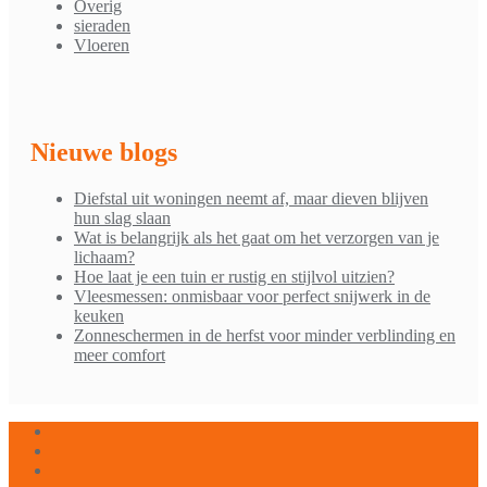
Overig
sieraden
Vloeren
Nieuwe blogs
Diefstal uit woningen neemt af, maar dieven blijven
hun slag slaan
Wat is belangrijk als het gaat om het verzorgen van je
lichaam?
Hoe laat je een tuin er rustig en stijlvol uitzien?
Vleesmessen: onmisbaar voor perfect snijwerk in de
keuken
Zonneschermen in de herfst voor minder verblinding en
meer comfort