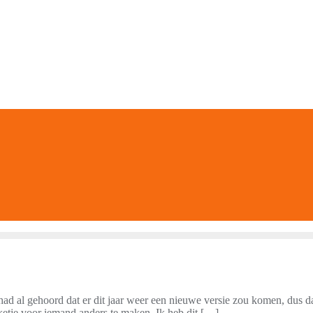
Ik had al gehoord dat er dit jaar weer een nieuwe versie zou komen, dus 
kketje voor iemand anders te maken. Ik heb dit […]