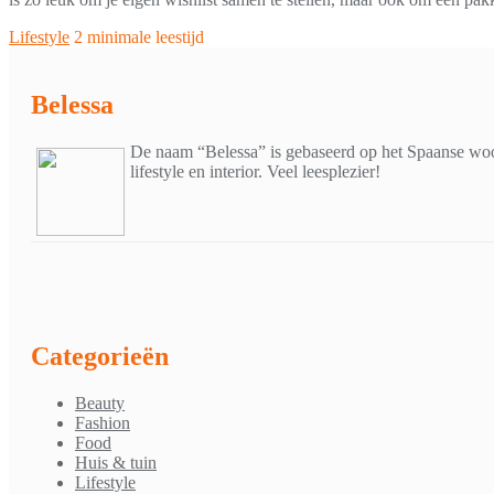
Lifestyle
2 minimale leestijd
Belessa
De naam “Belessa” is gebaseerd op het Spaanse woor
lifestyle en interior. Veel leesplezier!
Categorieën
Beauty
Fashion
Food
Huis & tuin
Lifestyle