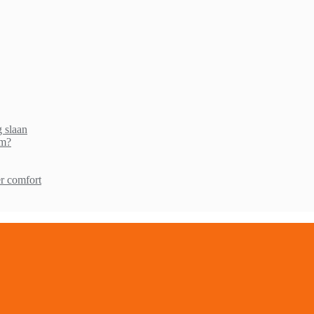
g slaan
am?
r comfort