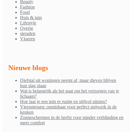
Beauty
Fashion
Food
Huis & tuin
Lifestyle
Overig
sieraden
Vloeren
Nieuwe blogs
Diefstal uit woningen neemt af, maar dieven blijven
hun slag slaan
Wat is belangrijk als het gaat om het verzorgen van je
lichaam?
Hoe laat je een tuin er rustig en stijlvol uitzien?
Vleesmessen: onmisbaar voor perfect snijwerk in de
keuken
Zonneschermen in de herfst voor minder verblinding en
meer comfort