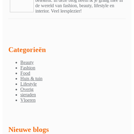
betekent. In deze blog neem ik je graag mee in
de wereld van fashion, beauty, lifestyle en
interior. Veel leesplezier!
Categorieën
Beauty
Fashion
Food
Huis & tuin
Lifestyle
Overig
sieraden
Vloeren
Nieuwe blogs