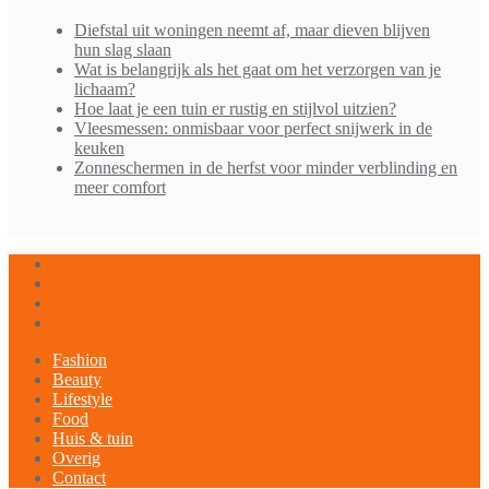
Diefstal uit woningen neemt af, maar dieven blijven
hun slag slaan
Wat is belangrijk als het gaat om het verzorgen van je
lichaam?
Hoe laat je een tuin er rustig en stijlvol uitzien?
Vleesmessen: onmisbaar voor perfect snijwerk in de
keuken
Zonneschermen in de herfst voor minder verblinding en
meer comfort
Fashion
Beauty
Lifestyle
Food
Huis & tuin
Overig
Contact