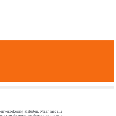
tenverzekering afsluiten. Maar met alle
asis van de zorgverzekering en waar je