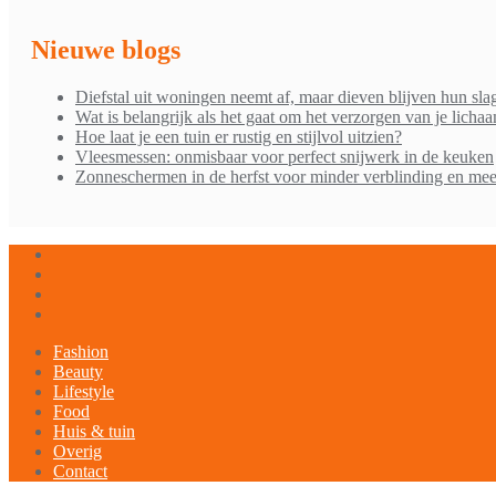
Nieuwe blogs
Diefstal uit woningen neemt af, maar dieven blijven hun sla
Wat is belangrijk als het gaat om het verzorgen van je licha
Hoe laat je een tuin er rustig en stijlvol uitzien?
Vleesmessen: onmisbaar voor perfect snijwerk in de keuken
Zonneschermen in de herfst voor minder verblinding en mee
Fashion
Beauty
Lifestyle
Food
Huis & tuin
Overig
Contact