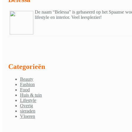
De naam “Belessa” is gebaseerd op het Spaanse woor
lifestyle en interior. Veel leesplezier!
Categorieën
Beauty
Fashion
Food
Huis & tuin
Lifestyle
Overig
sieraden
Vloeren