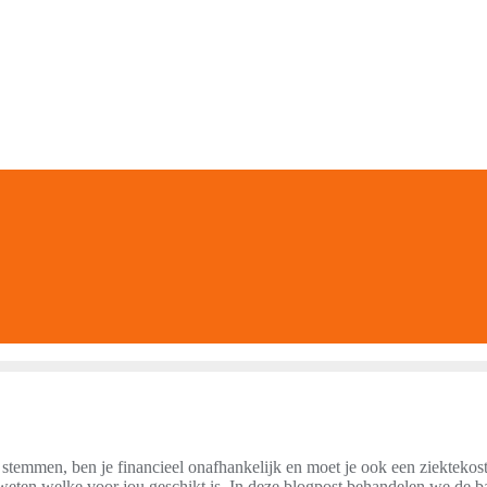
e stemmen, ben je financieel onafhankelijk en moet je ook een ziektekos
weten welke voor jou geschikt is. In deze blogpost behandelen we de b