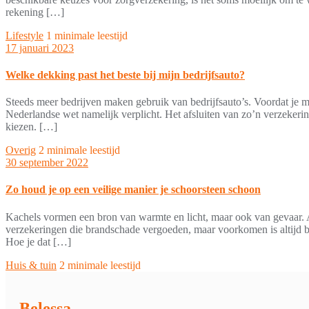
rekening […]
Lifestyle
1 minimale leestijd
17 januari 2023
Welke dekking past het beste bij mijn bedrijfsauto?
Steeds meer bedrijven maken gebruik van bedrijfsauto’s. Voordat je me
Nederlandse wet namelijk verplicht. Het afsluiten van zo’n verzekerin
kiezen. […]
Overig
2 minimale leestijd
30 september 2022
Zo houd je op een veilige manier je schoorsteen schoon
Kachels vormen een bron van warmte en licht, maar ook van gevaar. Als
verzekeringen die brandschade vergoeden, maar voorkomen is altijd b
Hoe je dat […]
Huis & tuin
2 minimale leestijd
Belessa