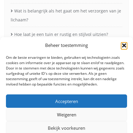
Wat is belangrijk als het gaat om het verzorgen van je
lichaam?
Hoe laat je een tuin er rustig en stijlvol uitzien?
Beheer toestemming
Vleesmessen: onmisbaar voor perfect snijwerk in de
keuken
Om de beste ervaringen te bieden, gebruiken wij technologieën zoals
cookies om informatie over je apparaat op te slaan en/of te raadplegen.
Door in te stemmen met deze technologieën kunnen wij gegevens zoals
Zonneschermen in de herfst voor minder verblinding
surfgedrag of unieke ID's op deze site verwerken. Als je geen
toestemming geeft of uw toestemming intrekt, kan dit een nadelige
en meer comfort
invloed hebben op bepaalde functies en mogelijkheden.
Accepteren
Weigeren
Bekijk voorkeuren