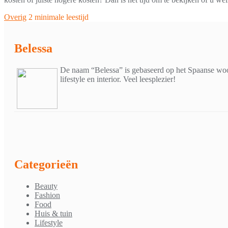
Overig
2 minimale leestijd
Belessa
De naam “Belessa” is gebaseerd op het Spaanse woor
lifestyle en interior. Veel leesplezier!
Categorieën
Beauty
Fashion
Food
Huis & tuin
Lifestyle