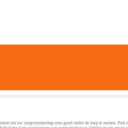
oment om uw zorgverzekering eens goed onder de loep te nemen. Past d
ellicht beter kunt overstappen van zorgverzekeraar. Omdat er een groot a