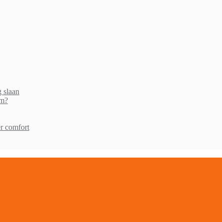
g slaan
am?
r comfort