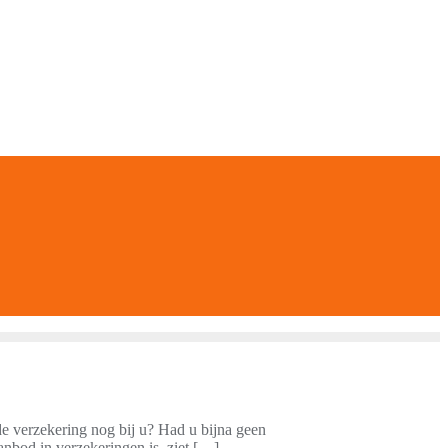
e verzekering nog bij u? Had u bijna geen
anbod in verzekeringen is, ziet […]