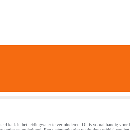
eid kalk in het leidingwater te verminderen. Dit is vooral handig voo
reparaties en onderhoud. Een waterontharder werkt door middel van het