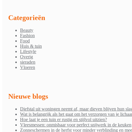
Categorieën
Beauty
Fashion
Food
Huis & tuin
Lifestyle
Overig
sieraden
Vloeren
Nieuwe blogs
Diefstal uit woningen neemt af, maar dieven blijven hun sla
Wat is belangrijk als het gaat om het verzorgen van je licha
Hoe laat je een tuin er rustig en stijlvol uitzien?
Vleesmessen: onmisbaar voor perfect snijwerk in de keuken
Zonneschermen in de herfst voor minder verblinding en mee