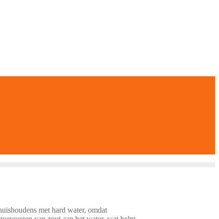
r huishoudens met hard water, omdat
 toevoegen van zout aan het water, wat helpt